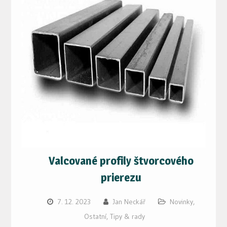
Valcované profily štvorcového
prierezu
7. 12. 2023
Jan Neckář
Novinky
,
Ostatní
,
Tipy & rady