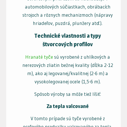
automobilových súčiastkach, obrábacích
strojoch a rôznych mechanizmoch (nápravy
hriadeľov, puzdrá, plunžery atď.).
Technické vlastnosti a typy
štvorcových profilov
Hranaté tyče
sú vyrobené z uhlíkových a
nerezových zliatin bežnej kvality (dĺžka 2-12
m), ako aj legovanej/kvalitnej (2-6 m) a
vysokolegovanej ocele (1,5-6 m).
Spôsob výroby sa môže tiež líšiť:
Za tepla valcované
V tomto prípade sú tyče vyrobené z
oceľového predvalku valcovaného za tepla.