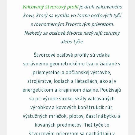
Valcovaný štvorcový profil
je druh valcovaného
kovu, ktorý sa vyrába vo forme oceľových tyčí
s rovnomerným štvorcovým prierezom.
Niekedy sa oceľové štvorce nazývajú ceruzky
alebo tyče.
Štvorcové oceľové profily sú vďaka
správnemu geometrickému tvaru žiadané v
priemyselnej a občianskej výstavbe,
strojárstve, lodiach a lietadlách, ako aj v
energetickom a krajinnom dizajne. Používajú
sa pri výrobe širokej škály valcovaných
výrobkov a kovových konštrukcií: rúr,
výstužných mriežok, plotov, častí nábytku a
kovaných predmetov. Tiež tyče so
štvorcovým prierezom sa nachádzajú v