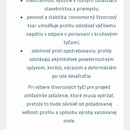
všestrannosť: využitie v rôznych oblastiach
stavebníctva a priemyslu;
pevnosť a stabilita: rovnomerný štvorcový
tvar umožňuje profilu odolávať väčšiemu
napätiu v odpore v porovnaní s kruhovými
tyčami;
odolnosť proti opotrebovaniu: profily
odolávajú akýmkoľvek poveternostným
vplyvom, korózii, nárazom a deformáciám
po celé desaťročia.
Pri výbere štvorcových tyčí pre projekt
zohľadnite zaťaženie, ktoré musia vydržať,
pretože to bude závisieť od požadovanej
veľkosti profilu a spôsobu výroby valcovanej
ocele.