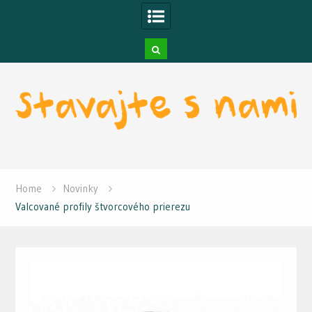
Skip
to
content
Home
Novinky
Valcované profily štvorcového prierezu