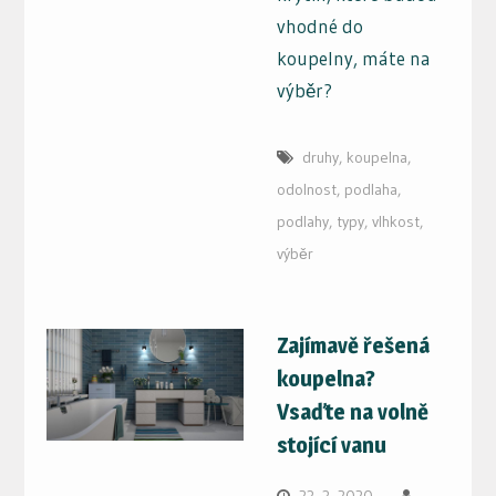
vhodné do
koupelny, máte na
výběr?
druhy
,
koupelna
,
odolnost
,
podlaha
,
podlahy
,
typy
,
vlhkost
,
výběr
Zajímavě řešená
koupelna?
Vsaďte na volně
stojící vanu