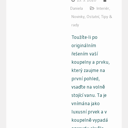
23. 3. 2020
Daniela
Interiér
,
Novinky
,
Ostatní
,
Tipy &
rady
Toužíte-li po
originálním
řešením vaší
koupelny a prvku,
který zaujme na
první pohled,
vsaďte na volně
stojící vanu. Ta je
vnímána jako
luxusní prvek a v
koupelně vypadá