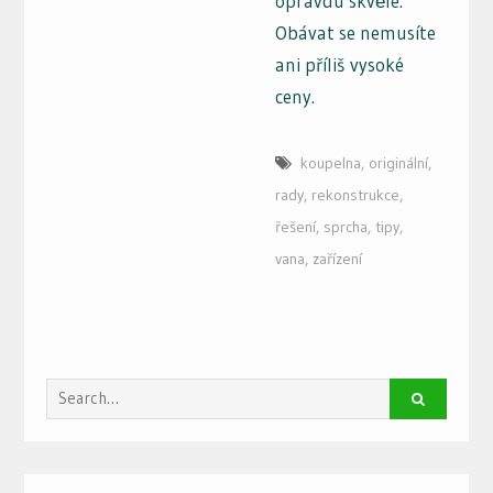
opravdu skvěle.
Obávat se nemusíte
ani příliš vysoké
ceny.
koupelna
,
originální
,
rady
,
rekonstrukce
,
řešení
,
sprcha
,
tipy
,
vana
,
zařízení
Search
for: